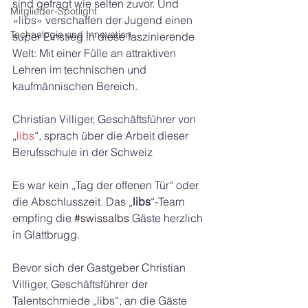
sind gefragt wie selten zuvor. Und 
Mitglieder-Spotlight
«libs» verschaffen der Jugend einen 
Technologie und Innovation
super Einstieg in diese faszinierende 
Welt: Mit einer Fülle an attraktiven 
Lehren im technischen und 
kaufmännischen Bereich.
Christian Villiger, Geschäftsführer von 
„
libs
“, sprach über die Arbeit dieser 
Berufsschule in der Schweiz
Es war kein „Tag der offenen Tür“ oder 
die Abschlusszeit. Das „
libs
“-Team 
empfing die 
#swissalbs
 Gäste herzlich 
in Glattbrugg.
Bevor sich der Gastgeber Christian 
Villiger, Geschäftsführer der 
Talentschmiede „libs“, an die Gäste 