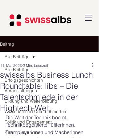
Beitrag
Alle Beiträge
11. Mai 2023
2 Min. Lesezeit
Alle Beiträge
swissalbs Business Lunch
Erfolgsgeschichten
Roundtable: libs – Die
Veranstaltungen
Talentschmiede in der
Bildung und Weiterbildung
Hightech-Welt
Wirtschaft und Unternehmertum
Die Welt der Technik boomt. 
Politik und Engagement
Technikbegeisterte TüftlerInnen, 
TeamplayerInnen und MacherInnen 
Kultur und Tradition