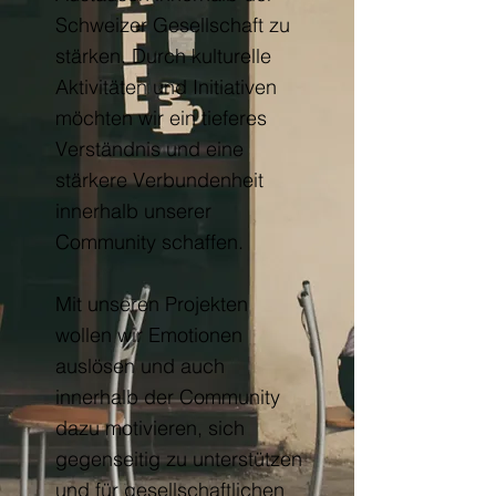
Schweizer Gesellschaft zu
stärken. Durch kulturelle
Aktivitäten und Initiativen
möchten wir ein tieferes
Verständnis und eine
stärkere Verbundenheit
innerhalb unserer
Community schaffen.
Mit unseren Projekten
wollen wir Emotionen
auslösen und auch
innerhalb der Community
dazu motivieren, sich
gegenseitig zu unterstützen
und für gesellschaftlichen