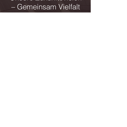
– Gemeinsam Vielfalt
und Traditionen
gestalten
swissalbs setzt sich dafür ein, die
kulturelle Identität unserer
Community zu stärken und den
interkulturellen Austausch zu
fördern. Durch den Ausbau
unserer kulturellen Angebote und
die Einführung neuer Initiativen
wollen wir sicherstellen, dass
unsere Mitglieder ihre kulturellen
Wurzeln pflegen und feiern
können, während sie gleichzeitig
aktiv am kulturellen Leben der