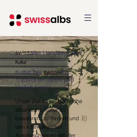
swiss
albs Handlungsfeld
Kultur
Kultur bei
swiss
albs:
Traditionen leben und
Vielfalt feiern
Unser Ziel ist es, die reiche
albanische Kultur zu
bewahren, zu fördern und
den interkulturellen
Austausch innerhalb der