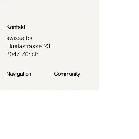
Kontakt
swissalbs
Flüelastrasse 23
8047 Zürich
Navigation
Community
Veranstaltungen
swiss
albs Connect
Mitgliedschaft
Mitglieder
Über uns
swissalbs Award
Ressourcen
Beirat
Bildung
Freunde von