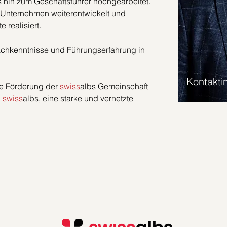
 hin zum Geschäftsführer hochgearbeitet. 
 Unternehmen weiterentwickelt und 
realisiert. 
Fachkenntnisse und Führungserfahrung in 
Kontakti
die Förderung der 
swiss
albs Gemeinschaft 
 
swiss
albs, eine starke und vernetzte 