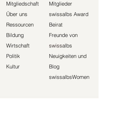
Mitgliedschaft
Mitglieder
Über uns
swissalbs Award
Ressourcen
Beirat
Bildung
Freunde von
Wirtschaft
swiss
albs
Politik
Neuigkeiten und
Kultur
Blog
swissalbsWomen
Wir sind ein gemeinnütziger Verein,
der die schweizerisch-albanische
Community in der Schweiz
unterstützt. Wir fördern Bildung,