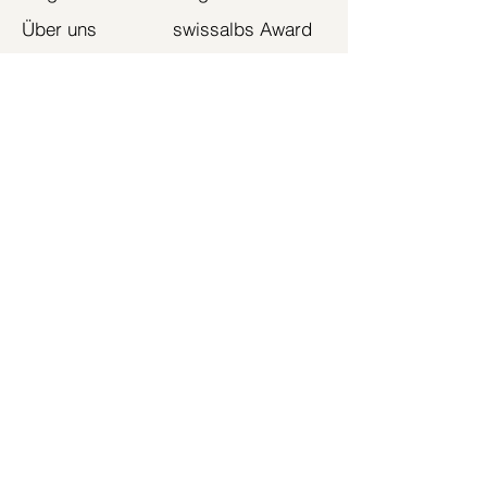
Über uns
swissalbs Award
Ressourcen
Beirat
Bildung
Freunde von
Wirtschaft
swiss
albs
Politik
Neuigkeiten und
Kultur
Blog
swissalbsWomen
Wir sind ein gemeinnütziger Verein,
der die schweizerisch-albanische
Community in der Schweiz
unterstützt. Wir fördern Bildung,