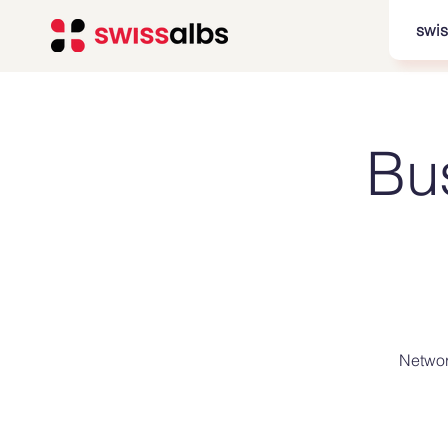
swis
Bu
Networ